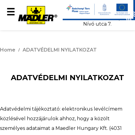
+36 52 502 810
☰
info@maedler.org
4031 Debrecen,
Nívó utca 7.
MÄDLER-
Home
ADATVÉDELMI NYILATKOZAT
Showroom
ADATVÉDELMI NYILATKOZAT
Products
Adatvédelmi tájékoztató: elektronikus levélcímem
e-
közlésével hozzájárulok ahhoz, hogy a közölt
személyes adataimat a Maedler Hungary Kft. (4031
catalog