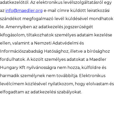
adatkezelőtől. Az elektronikus levélszolgáltatásról egy
az
info@maedler.org
e-mail címre küldött leiratkozási
CAD
szándékot megfogalmazó levél küldésével mondhatok
le. Amennyiben az adatkezelés jogszerűségét
kifogásolom, tiltakozhatok személyes adataim kezelése
Manufacturing
ellen, valamint a Nemzeti Adatvédelmi és
Információszabadság Hatósághoz, illetve a bírósághoz
fordulhatok. A közölt személyes adatokat a Maedler
Contact
Hungary Kft nyilvánosságra nem hozza, külföldre és
harmadik személynek nem továbbítja. Elektronikus
levélcímem közlésével nyilatkozom, hogy elolvastam és
elfogadtam az adatkezelési szabályokat.