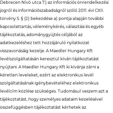
Debrecen Nívó utca 7.) az információs önrendelkezési
jogról és információszabadságról szóló 2011. évi CXII.
törvény 5. § (2) bekezdése a) pontja alapján további
Request
kapcsolattartás, véleménykérés, választási és egyéb
tájékoztatás, adománygyűjtés céljából az
for
adatkezeléshez tett hozzájáruló nyilatkozat
visszavonásáig kezelje. A Maedler Hungary Kft
quotation
levélszolgáltatásán keresztül kíván tájékoztatást
nyújtani. A Maedler Hungary Kft ki kívánja zárni a
kéretlen leveleket, ezért az elektronikus levél
Order
szolgáltatásának igénybevételéhez elektronikus
levélcím közlése szükséges. Tudomásul veszem azt a
tájékoztatást, hogy személyes adataim kezelésével
Newsletter
összefüggésben tájékoztatást kérhetek az