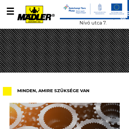
+36 52 502 810
☰
info@maedler.org
4031 Debrecen,
Nívó utca 7.
MÄDLER-
Showroom
Termékek
MINDEN, AMIRE SZÜKSÉGE VAN
e-
katalógus