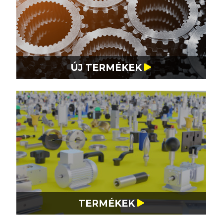
Ajánlatkérés
ÚJ TERMÉKEK
Megrendelés
Hírlevél
CAD
TERMÉKEK