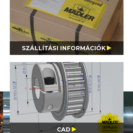
SZÁLLÍTÁSI INFORMÁCIÓK
CSÚCSMINŐSÉG,
MEGBÍZHATÓSÁG,
1
PONTOSSÁG
2
DIN EN ISO 9001:2015
3
CAD