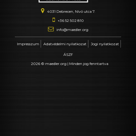
4031 Debrecen, Nívó utca 7.
+36 52 502 810
info@maedler.org
Impresszum
Adatvédelmi nyilatkozat
Jogi nyilatkozat
ÁSZF
2026 © maedler.org | Minden jog fenntartva