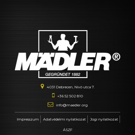
Gyártás
Kapcsolat
4031 Debrecen, Nívó utca 7.
+36 52 502 810
info@maedler.org
Impresszum
Adatvédelmi nyilatkozat
Jogi nyilatkozat
ÁSZF