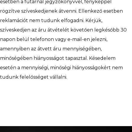
esetben a futárnál jegyzőkönyvvel, fényképpel
rögzítve szíveskedjenek átvenni. Ellenkező esetben
reklamációt nem tudunk elfogadni. Kérjük,
Ajánlatkérés
szíveskedjen az áru átvételét követően legkésőbb 30
napon belül telefonon vagy e-mail-en jelezni,
amennyiben az átvett áru mennyiségében,
Megrendelés
minőségében hiányosságot tapasztal. Késedelem
esetén a mennyiségi, minőségi hiányosságokért nem
tudunk felelősséget vállalni.
Hírlevél
CAD