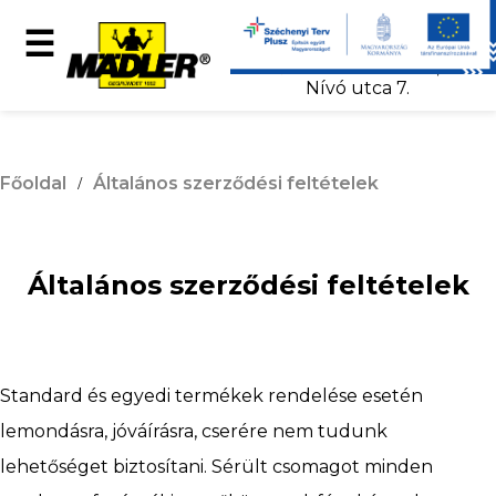
+36 52 502 810
☰
info@maedler.org
4031 Debrecen,
Nívó utca 7.
MÄDLER-
Főoldal
Általános szerződési feltételek
Showroom
Általános szerződési feltételek
Termékek
Standard és egyedi termékek rendelése esetén
e-
lemondásra, jóváírásra, cserére nem tudunk
lehetőséget biztosítani. Sérült csomagot minden
katalógus