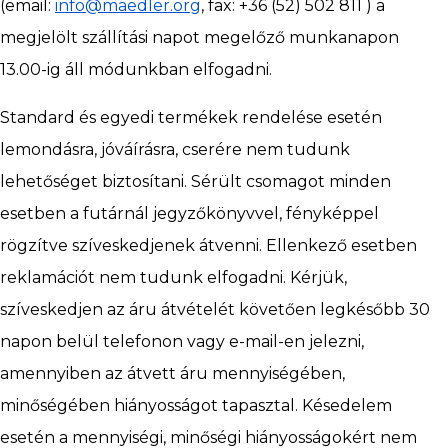
(email:
info@maedler.org
, fax: +36 (52) 502 811 ) a
megjelölt szállítási napot megelőző munkanapon
13.00-ig áll módunkban elfogadni.
Request
Standard és egyedi termékek rendelése esetén
lemondásra, jóváírásra, cserére nem tudunk
for
lehetőséget biztosítani. Sérült csomagot minden
esetben a futárnál jegyzőkönyvvel, fényképpel
quotation
rögzítve szíveskedjenek átvenni. Ellenkező esetben
reklamációt nem tudunk elfogadni. Kérjük,
szíveskedjen az áru átvételét követően legkésőbb 30
Order
napon belül telefonon vagy e-mail-en jelezni,
amennyiben az átvett áru mennyiségében,
minőségében hiányosságot tapasztal. Késedelem
Newsletter
esetén a mennyiségi, minőségi hiányosságokért nem