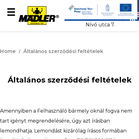
+36 52 502 810
☰
info@maedler.org
4031 Debrecen,
Nívó utca 7.
MÄDLER-
Home
Általános szerződési feltételek
Showroom
Általános szerződési feltételek
Products
Amennyiben a Felhasználó bármely oknál fogva nem
e-
tart igényt megrendelésére, úgy azt írásban
lemondhatja. Lemondást kizárólag írásos formában
catalog